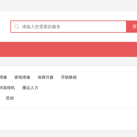
维修
家电维修
保姆月嫂
开锁换锁
拆装移机
搬运人力
其他