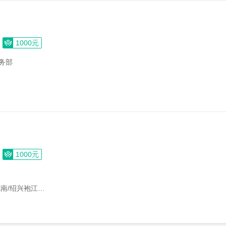
1000元
务部
道
1000元
南/绍兴袍江…